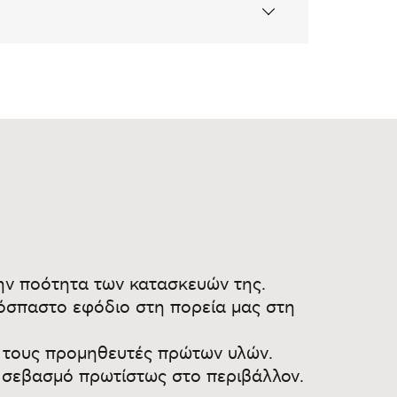
25ΧΙΛ
1
κί
ύψους
άσεις: 55X55 Ή100Χ55
κατασκευάζονται από μοριοσανίδα τύπου P2 με
άσης Ε1 ως προς την έκκληση φορμαλδεΰδης
στην ποότητα των κατασκευών της.
περιθωρίων είναι με κόλλα πολυουρεθάνης,
πόσπαστο εφόδιο στη πορεία μας στη
ιαφέρουν σχετικά από την πραγματικότητα
ε τους προμηθευτές πρώτων υλών.
διαγραφών της οθόνης σας.
με σεβασμό πρωτίστως στο περιβάλλον.