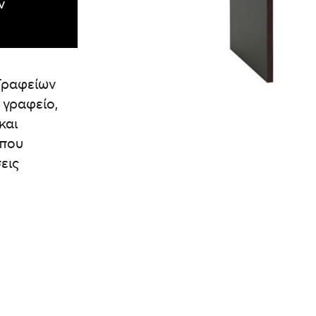
ν
Γραφείων
 γραφείο,
και
 που
εις