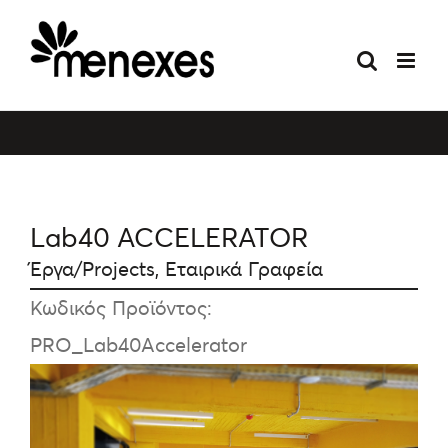
Skip
to
content
Lab40 ACCELERATOR
Έργα/Projects
,
Εταιρικά Γραφεία
Κωδικός Προϊόντος:
PRΟ_Lab40Accelerator