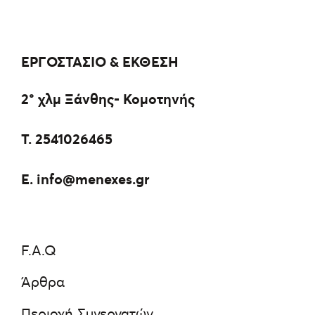
ΕΡΓΟΣΤΑΣΙΟ & ΕΚΘΕΣΗ
2° χλμ Ξάνθης- Κομοτηνής
Τ.
2541026465
E.
info@menexes.gr
F.A.Q
Άρθρα
Περιοχή Συνεργατών