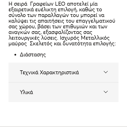
Η σειρά Γραφείων LEO αποτελεί μία
εξαιρετικά ευέλικτη επιλογή, καθώς το
σύνολο των παραλλαγών του μπορεί να
καλύψει τις απαιτήσεις του επαγγελματικού
σας χώρου, βάσει των επιθυμιών και των
αναγκών σας, εξασφαλίζοντας σας
λειτουργικές λύσεις. Ισχυρός Μεταλλικός
μαύρος Σκελετός και δυνατότητα επιλογής:
Διάστασης
Τεχνικά Χαρακτηριστικά
Ταμπλό MFC 25 ΧΙΛ
Υλικά
Χρώμα Ταμπλό από Cat1
Μεταλλικός Σκελετός: Μαύρος
Πέλματα ρυθμιζόμενου ύψους
Γενικά Χαρακτηριστικά