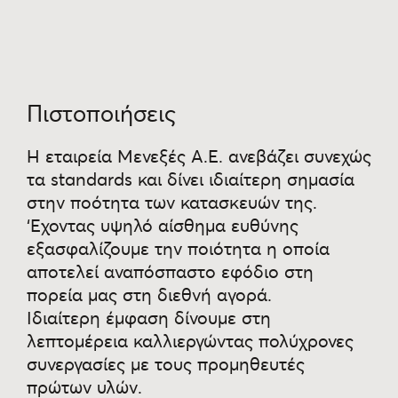
Οι ξύλινες επιφάνειες κατασκευάζονται από
μοριοσανίδα τύπου P2 με επένδυση
μελαμίνης κλάσης Ε1 ως προς την έκκληση
Πιστοποιήσεις
φορμαλδεΰδης (υψηλής ποιότητας).
Έχουν ιδιαίτερη αντοχή στην καταπόνηση και
Η εταιρεία Μενεξές Α.Ε. ανεβάζει συνεχώς
στον χρόνο (τριβή κ χάραξη).
τα standards και δίνει ιδιαίτερη σημασία
Όλες οι κολλήσεις των περιθωρίων είναι με
στην ποότητα των κατασκευών της.
κόλλα πολυουρεθάνης, αδιαβροχοποίησης.
‘Εχοντας υψηλό αίσθημα ευθύνης
Τα χρώματα μπορεί να διαφέρουν σχετικά
εξασφαλίζουμε την ποιότητα η οποία
από την πραγματικότητα λόγω των τεχνικών
αποτελεί αναπόσπαστο εφόδιο στη
προδιαγραφών της οθόνης σας.
πορεία μας στη διεθνή αγορά.
Ιδιαίτερη έμφαση δίνουμε στη
λεπτομέρεια καλλιεργώντας πολύχρονες
συνεργασίες με τους προμηθευτές
πρώτων υλών.