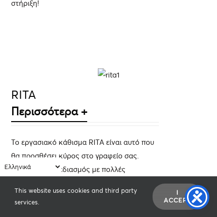
στήριξη!
ΛΕΠΤΟΜΈΡΕΙΕΣ
RITA
Περισσότερα +
Το εργασιακό κάθισμα RITA είναι αυτό που
θα προσθέσει κύρος στο γραφείο σας.
Μοντέρνος σχεδιασμός με πολλές
ρυθμίσεις για να προσαρμόζεται σε κάθε
This website uses cookies and third party
I
σωματότυπο παρέχοντας εργονομική
ACCEPT
services.
στήριξη. Συνδυάζει κομψότητα και άνεση,